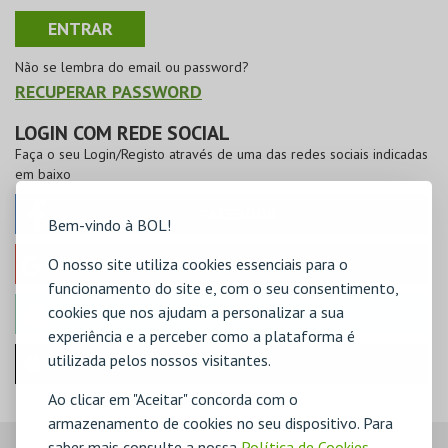
Não se lembra do email ou password?
RECUPERAR PASSWORD
LOGIN COM REDE SOCIAL
Faça o seu Login/Registo através de uma das redes sociais indicadas
em baixo
FACEBOOK
Bem-vindo à BOL!
O nosso site utiliza cookies essenciais para o
GOOGLE
funcionamento do site e, com o seu consentimento,
cookies que nos ajudam a personalizar a sua
MICROSOFT
experiência e a perceber como a plataforma é
utilizada pelos nossos visitantes.
Iniciar sessão com a Apple
Ao clicar em "Aceitar" concorda com o
armazenamento de cookies no seu dispositivo. Para
saber mais consulte a nossa
Política de Cookies
,