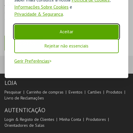
AINDA NÃO ESTOU REGISTADO
Informações Sobre Cookies
e
O registo na plataforma BOL permite-lhe acompanhar as suas
Privacidade & Segurança
.
compras na área de cliente.
Aceitar
REGISTAR
Rejeitar não essenciais
Gerir Preferências
LOJA
Pesquisar
Carrinho de compras
Eventos
Cartões
Produtos
Livro de Reclamações
AUTENTICAÇÃO
Login & Registo de Clientes
Minha Conta
Produtores
Orientadores de Salas