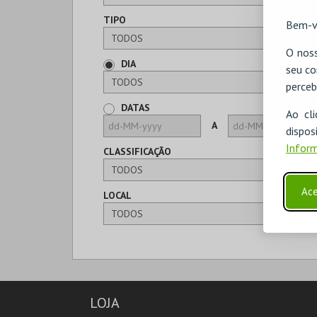
TIPO
Bem-v
O noss
DIA
seu co
perceb
DATAS
Ao cl
A
disp
Inform
CLASSIFICAÇÃO
Ace
LOCAL
LOJA